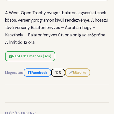
A West-Open Trophy nyugat-balatoni egyesületeinek
közös, versenyprogramon kívüli rendezvénye. A hosszú
távú verseny Balatonfenyves – Ábrahámhegy –
Keszthely – Balatonfenyves útvonalon igazi erőpróba.
A limitidő 12 óra.
Naptárba mentés (.ics)
Megosztás:
Facebook
𝕏
Másolás
ELŐZŐ VERSENY: