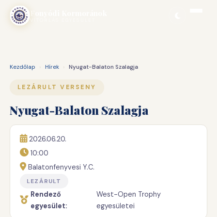
Ugrás
Fonyódi Kormoránok
a
VITORLÁS EGYESÜLET
tartalomhoz
Kezdőlap
›
Hírek
›
Nyugat-Balaton Szalagja
LEZÁRULT VERSENY
Nyugat-Balaton Szalagja
2026.06.20.
10:00
Balatonfenyvesi Y.C.
LEZÁRULT
Rendező
West-Open Trophy
egyesület:
egyesületei