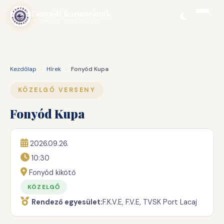
Ugrás
Fonyódi Kormoránok
a
VITORLÁS EGYESÜLET
tartalomhoz
Kezdőlap
›
Hírek
›
Fonyód Kupa
KÖZELGŐ VERSENY
Fonyód Kupa
2026.09.26.
10:30
Fonyód kikötő
KÖZELGŐ
Rendező egyesület:
F.K.V.E, F.V.E, TVSK Port Lacaj