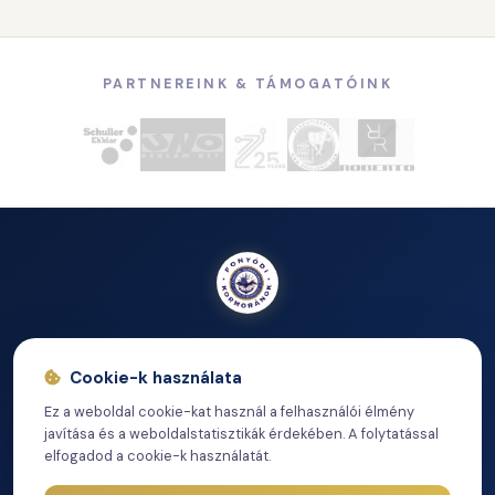
PARTNEREINK & TÁMOGATÓINK
A Fonyódi Kormoránok Vitorlás Egyesület – vidám,
közvetlen és befogadó kikötői közösség a Balaton déli
Cookie-k használata
partján.
Ez a weboldal cookie-kat használ a felhasználói élmény
javítása és a weboldalstatisztikák érdekében. A folytatással
elfogadod a cookie-k használatát.