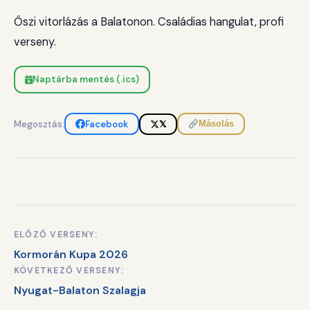
Őszi vitorlázás a Balatonon. Családias hangulat, profi
verseny.
Naptárba mentés (.ics)
Megosztás:
Facebook
𝕏
Másolás
ELŐZŐ VERSENY:
Bejegyzés
Kormorán Kupa 2026
navigáció
KÖVETKEZŐ VERSENY:
Nyugat-Balaton Szalagja