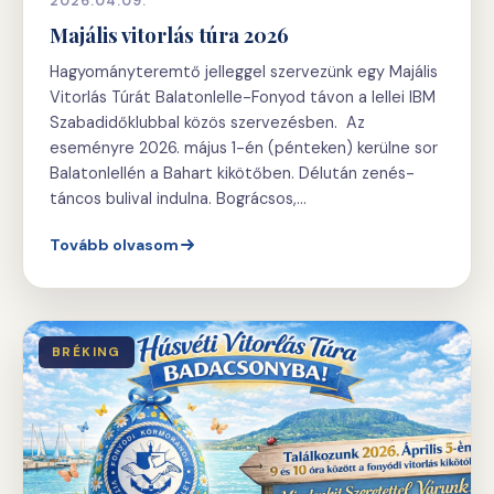
2026.04.09.
Majális vitorlás túra 2026
Hagyományteremtő jelleggel szervezünk egy Majális
Vitorlás Túrát Balatonlelle-Fonyod távon a lellei IBM
Szabadidőklubbal közös szervezésben. Az
eseményre 2026. május 1-én (pénteken) kerülne sor
Balatonlellén a Bahart kikötőben. Délután zenés-
táncos bulival indulna. Bográcsos,…
Tovább olvasom
BRÉKING