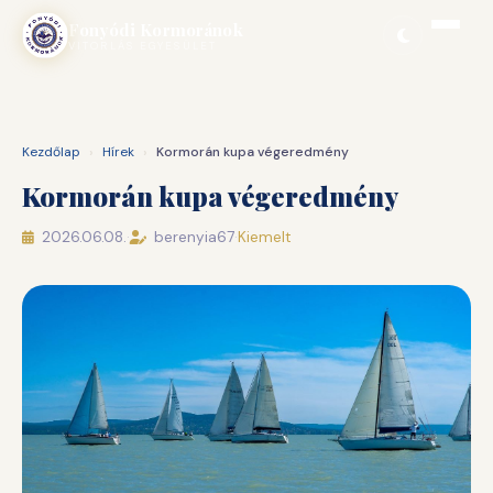
Ugrás
Fonyódi Kormoránok
a
VITORLÁS EGYESÜLET
tartalomhoz
Kezdőlap
›
Hírek
›
Kormorán kupa végeredmény
Kormorán kupa végeredmény
2026.06.08.
·
berenyia67
·
Kiemelt