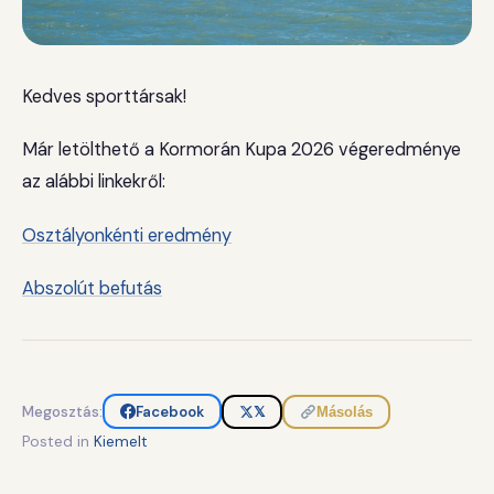
Kedves sporttársak!
Már letölthető a Kormorán Kupa 2026 végeredménye
az alábbi linkekről:
Osztályonkénti eredmény
Abszolút befutás
Megosztás:
Facebook
𝕏
Másolás
Posted in
Kiemelt