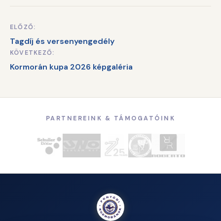
ELŐZŐ:
Bejegyzés
Tagdíj és versenyengedély
navigáció
KÖVETKEZŐ:
Kormorán kupa 2026 képgaléria
PARTNEREINK & TÁMOGATÓINK