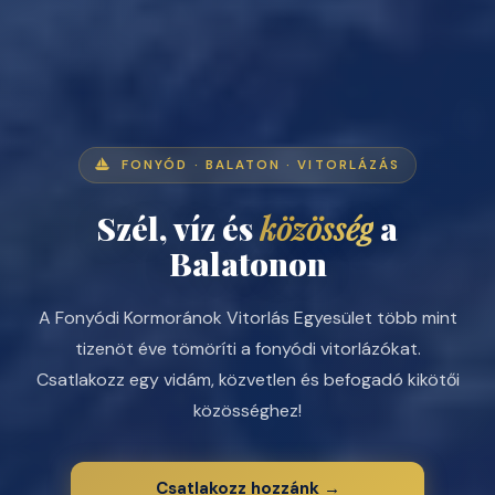
FONYÓD · BALATON · VITORLÁZÁS
Szél, víz és
közösség
a
Balatonon
A Fonyódi Kormoránok Vitorlás Egyesület több mint
tizenöt éve tömöríti a fonyódi vitorlázókat.
Csatlakozz egy vidám, közvetlen és befogadó kikötői
közösséghez!
Csatlakozz hozzánk →