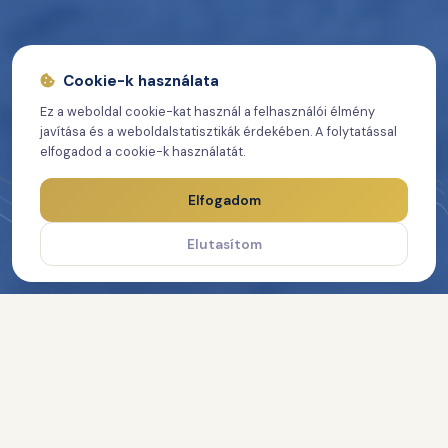
Cookie-k használata
Ez a weboldal cookie-kat használ a felhasználói élmény
javítása és a weboldalstatisztikák érdekében. A folytatással
elfogadod a cookie-k használatát.
Elfogadom
Elutasítom
Következő verseny: István, a Király Kupa 2026
Időpont: 2026. 08. 20. 14:30 —
Részletek ↗
11
01
09
49
NAP
ÓRA
PERC
MP