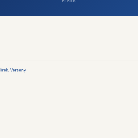
HÍREK
Hírek
,
Verseny