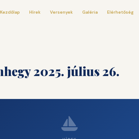
Kezdőlap
Hírek
Versenyek
Galéria
Elérhetőség
hegy 2025. július 26.