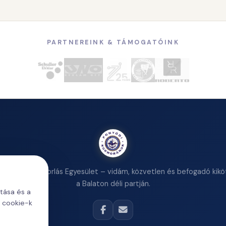
PARTNEREINK & TÁMOGATÓINK
ormoránok Vitorlás Egyesület – vidám, közvetlen és befogadó kikö
a Balaton déli partján.
ítása és a
a cookie-k