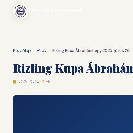
Ugrás
Fonyódi Kormoránok
a
VITORLÁS EGYESÜLET
tartalomhoz
Kezdőlap
›
Hírek
›
Rizling Kupa Ábrahámhegy 2025. július 26.
Rizling Kupa Ábrahám
2025.07.14.
·
Hírek