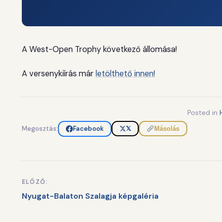
A West-Open Trophy következő állomása!
A versenykiírás már
letölthető innen!
Posted in
Megosztás:
Facebook
𝕏
Másolás
ELŐZŐ:
Bejegyzés
Nyugat-Balaton Szalagja képgaléria
navigáció