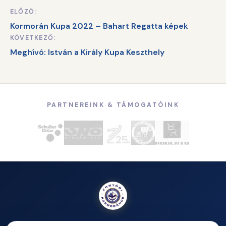
ELŐZŐ:
Bejegyzés
Kormorán Kupa 2022 – Bahart Regatta képek
navigáció
KÖVETKEZŐ:
Meghívó: István a Király Kupa Keszthely
PARTNEREINK & TÁMOGATÓINK
A Fonyódi Kormoránok Vitorlás Egyesület – vidám,