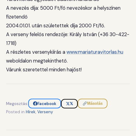
A nevezés díja: 5000 Ft/fő nevezéskor a helyszínen
fizetendő
2004.01.01. után születettek díja 2000 Ft/fő.
A verseny felelős rendezője: Király István (+36 30-422-
1718)
A részletes versenykiírás a
www.mariaturavitorlas.hu
weboldalon megtekinthető.
Várunk szeretettel minden hajóst!
Megosztás:
Facebook
𝕏
Másolás
Posted in
Hírek
,
Verseny