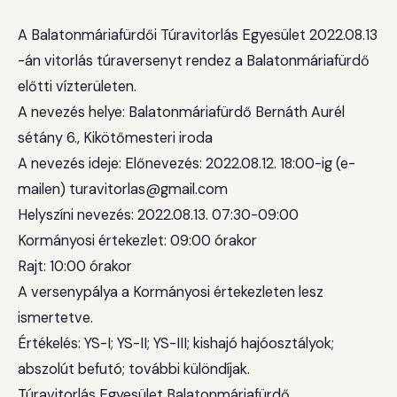
A Balatonmáriafürdői Túravitorlás Egyesület 2022.08.13
-án vitorlás túraversenyt rendez a Balatonmáriafürdő
előtti vízterületen.
A nevezés helye: Balatonmáriafürdő Bernáth Aurél
sétány 6., Kikötőmesteri iroda
A nevezés ideje: Előnevezés: 2022.08.12. 18:00-ig (e-
mailen) turavitorlas@gmail.com
Helyszíni nevezés: 2022.08.13. 07:30-09:00
Kormányosi értekezlet: 09:00 órakor
Rajt: 10:00 órakor
A versenypálya a Kormányosi értekezleten lesz
ismertetve.
Értékelés: YS-I; YS-II; YS-III; kishajó hajóosztályok;
abszolút befutó; további különdíjak.
Túravitorlás Egyesület Balatonmáriafürdő