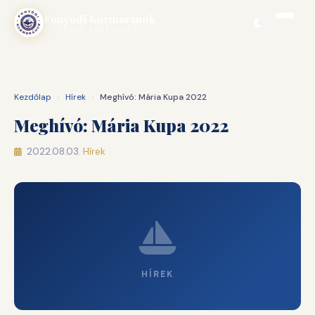
Ugrás
Fonyódi Kormoránok
a
VITORLÁS EGYESÜLET
tartalomhoz
Kezdőlap
›
Hírek
›
Meghívó: Mária Kupa 2022
Meghívó: Mária Kupa 2022
2022.08.03.
·
Hírek
HÍREK