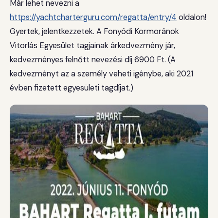
Már lehet nevezni a
https://yachtcharterguru.com/regatta/entry/4
oldalon!
Gyertek, jelentkezzetek. A Fonyódi Kormoránok
Vitorlás Egyesület tagjainak árkedvezmény jár,
kedvezményes felnőtt nevezési díj 6900 Ft. (A
kedvezményt az a személy veheti igénybe, aki 2021
évben fizetett egyesületi tagdíjat.)