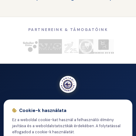
PARTNEREINK & TÁMOGATÓINK
A Fonyódi Kormoránok Vitorlás Egyesület – vidám,
közvetlen és befogadó kikötői közösség a Balaton déli
Cookie-k használata
partján.
Ez a weboldal cookie-kat használ a felhasználói élmény
javítása és a weboldalstatisztikák érdekében. A folytatással
elfogadod a cookie-k használatát.