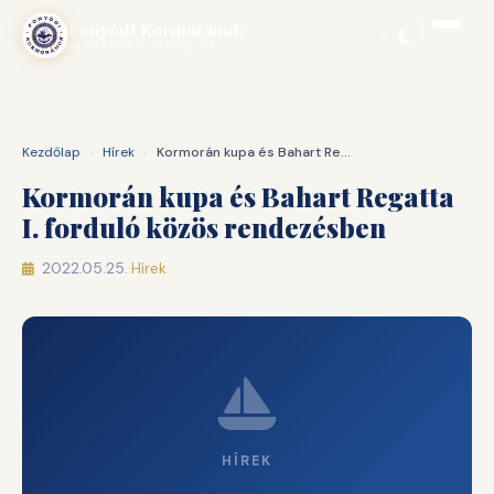
Ugrás
Fonyódi Kormoránok
a
VITORLÁS EGYESÜLET
tartalomhoz
Kezdőlap
›
Hírek
›
Kormorán kupa és Bahart Regatta I. forduló közös rendezésben
Kormorán kupa és Bahart Regatta
I. forduló közös rendezésben
2022.05.25.
·
Hírek
HÍREK