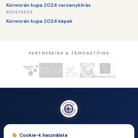
Kormorán kupa 2024 versenykiírás
navigáció
KÖVETKEZŐ:
Kormorán kupa 2024 képek
PARTNEREINK & TÁMOGATÓINK
A Fonyódi Kormoránok Vitorlás Egyesület – vidám,
közvetlen és befogadó kikötői közösség a Balaton déli
Cookie-k használata