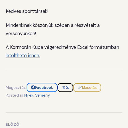
Kedves sporttársak!
Mindenkinek köszönjük szépen a részvételt a
versenyünkön!
A Kormorán Kupa végeredménye Excel formátumban
letölthető innen.
Megosztás:
Facebook
𝕏
Másolás
Posted in
Hírek
,
Verseny
ELŐZŐ:
Bejegyzés