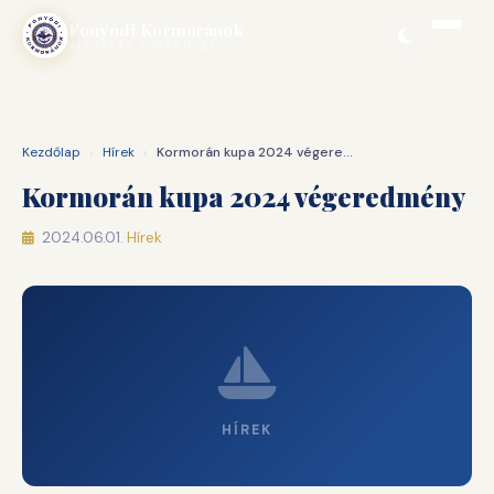
Ugrás
Fonyódi Kormoránok
a
VITORLÁS EGYESÜLET
tartalomhoz
Kezdőlap
›
Hírek
›
Kormorán kupa 2024 végeredmény
Kormorán kupa 2024 végeredmény
2024.06.01.
·
Hírek
HÍREK