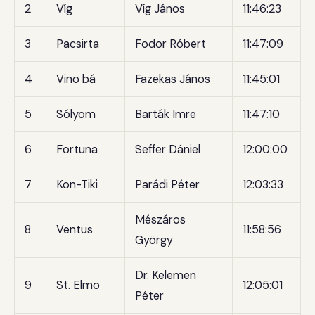
2
Víg
Víg János
11:46:23
3
Pacsirta
Fodor Róbert
11:47:09
4
Vino bá
Fazekas János
11:45:01
5
Sólyom
Barták Imre
11:47:10
6
Fortuna
Seffer Dániel
12:00:00
7
Kon-Tiki
Parádi Péter
12:03:33
Mészáros
8
Ventus
11:58:56
György
Dr. Kelemen
9
St. Elmo
12:05:01
Péter