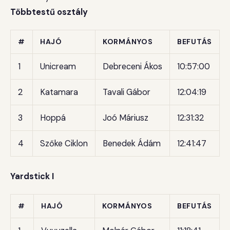
Többtestű osztály
#
HAJÓ
KORMÁNYOS
BEFUTÁS
1
Unicream
Debreceni Ákos
10:57:00
2
Katamara
Tavali Gábor
12:04:19
3
Hoppá
Joó Máriusz
12:31:32
4
Szőke Ciklon
Benedek Ádám
12:41:47
Yardstick I
#
HAJÓ
KORMÁNYOS
BEFUTÁS