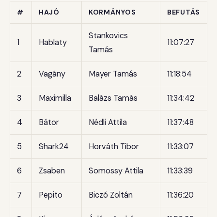
#
HAJÓ
KORMÁNYOS
BEFUTÁS
Stankovics
1
Hablaty
11:07:27
Tamás
2
Vagány
Mayer Tamás
11:18:54
3
Maximilla
Balázs Tamás
11:34:42
4
Bátor
Nédli Attila
11:37:48
5
Shark24
Horváth Tibor
11:33:07
6
Zsaben
Somossy Attila
11:33:39
7
Pepito
Biczó Zoltán
11:36:20