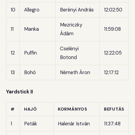
10
Allegro
Berényi András
12:02:50
Mezriczky
11
Manka
11:59:08
Ádám
Cselényi
12
Puffin
12:22:05
Botond
13
Bohó
Németh Áron
12:17:12
Yardstick II
#
HAJÓ
KORMÁNYOS
BEFUTÁS
1
Peták
Halenár István
11:37:48