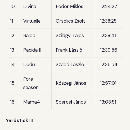
10
Divina
Fodor Miklós
12:24:27
11
Virtuelle
Orsolics Zsolt
12:38:25
12
Baloo
Szilágyi Lajos
12:38:41
13
Pacida II
Frank László
12:39:56
14
Dudu
Szabó László
12:36:54
Fore
15
Kőszegi János
12:57:01
season
16
Mama4
Spercel János
13:03:51
Yardstick III