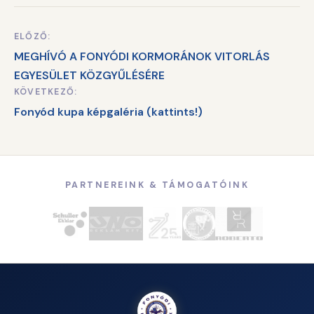
ELŐZŐ:
Bejegyzés
MEGHÍVÓ A FONYÓDI KORMORÁNOK VITORLÁS
navigáció
EGYESÜLET KÖZGYŰLÉSÉRE
KÖVETKEZŐ:
Fonyód kupa képgaléria (kattints!)
PARTNEREINK & TÁMOGATÓINK