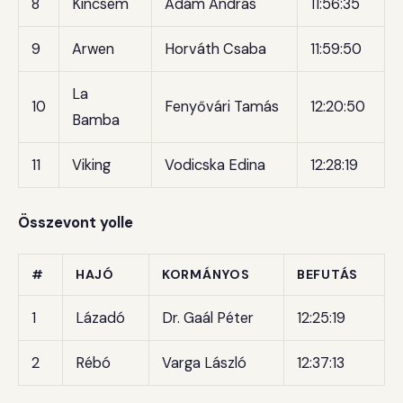
8
Kincsem
Ádám András
11:56:35
9
Arwen
Horváth Csaba
11:59:50
La
10
Fenyővári Tamás
12:20:50
Bamba
11
Viking
Vodicska Edina
12:28:19
Összevont yolle
#
HAJÓ
KORMÁNYOS
BEFUTÁS
1
Lázadó
Dr. Gaál Péter
12:25:19
2
Rébó
Varga László
12:37:13