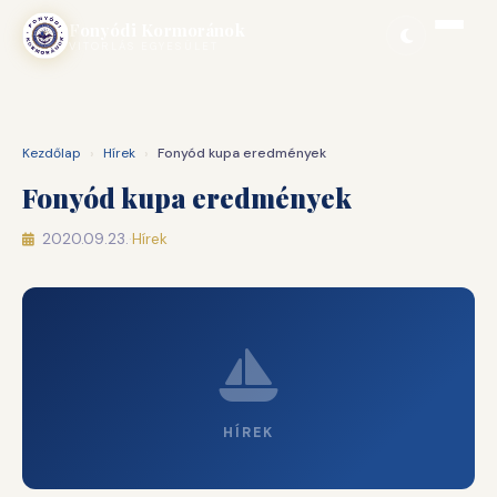
Ugrás
Fonyódi Kormoránok
a
VITORLÁS EGYESÜLET
tartalomhoz
Kezdőlap
›
Hírek
›
Fonyód kupa eredmények
Fonyód kupa eredmények
2020.09.23.
·
Hírek
HÍREK