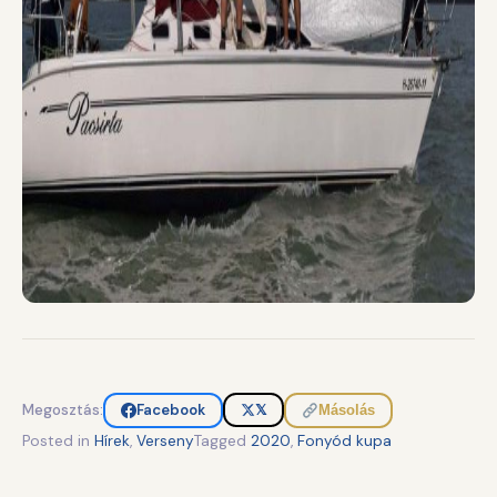
Megosztás:
Facebook
𝕏
Másolás
Posted in
Hírek
,
Verseny
Tagged
2020
,
Fonyód kupa