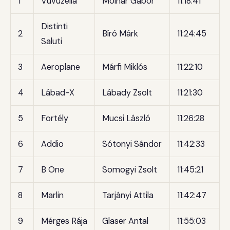
1
Vuvuzella
Molnár Gábor
11:18:41
Distinti
2
Bíró Márk
11:24:45
Saluti
3
Aeroplane
Márfi Miklós
11:22:10
4
Lábad-X
Lábady Zsolt
11:21:30
5
Fortély
Mucsi László
11:26:28
6
Addio
Sótonyi Sándor
11:42:33
7
B One
Somogyi Zsolt
11:45:21
8
Marlin
Tarjányi Attila
11:42:47
9
Mérges Rája
Glaser Antal
11:55:03