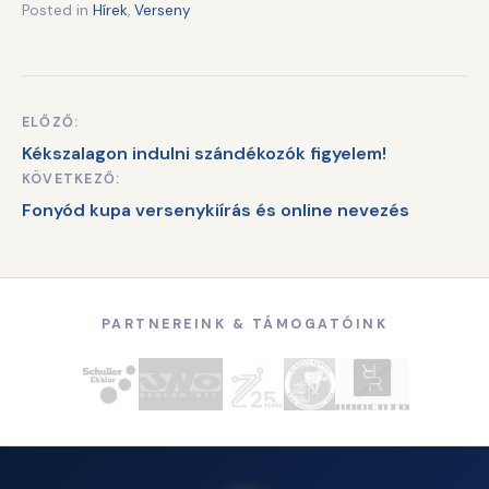
Posted in
Hírek
,
Verseny
ELŐZŐ:
Bejegyzés
Kékszalagon indulni szándékozók figyelem!
navigáció
KÖVETKEZŐ:
Fonyód kupa versenykiírás és online nevezés
PARTNEREINK & TÁMOGATÓINK