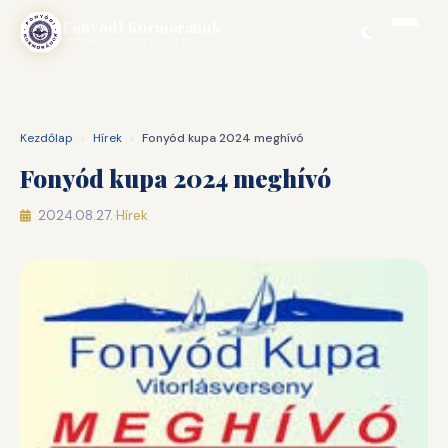
Ugrás
Fonyódi Kormoránok
a
VITORLÁS EGYESÜLET
tartalomhoz
Kezdőlap
›
Hírek
›
Fonyód kupa 2024 meghívó
Fonyód kupa 2024 meghívó
2024.08.27.
·
Hírek