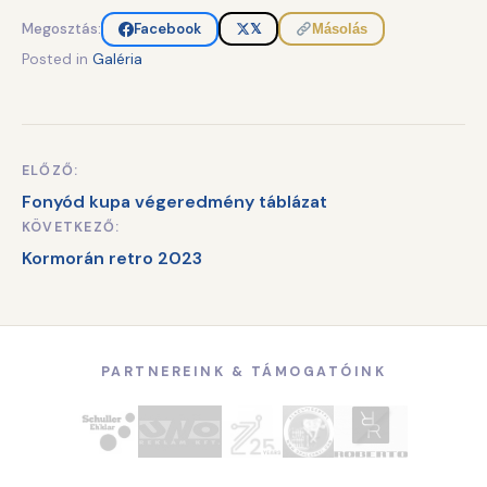
Megosztás:
Facebook
𝕏
Másolás
Posted in
Galéria
ELŐZŐ:
Bejegyzés
Fonyód kupa végeredmény táblázat
navigáció
KÖVETKEZŐ:
Kormorán retro 2023
PARTNEREINK & TÁMOGATÓINK