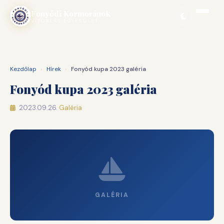
Ugrás
Fonyódi Kormoránok
a
VITORLÁS EGYESÜLET
tartalomhoz
Kezdőlap
›
Hírek
›
Fonyód kupa 2023 galéria
Fonyód kupa 2023 galéria
2023.09.26.
·
Galéria
GALÉRIA