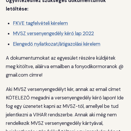
Ügyintézéshez szükséges dokumentumok
letöltése:
FKVE tagfelvételi kérelem
MVSZ versenyengedély kérő lap 2022
Elengedő nyilatkozat/átigazolási kérelem
A dokumentumokat az egyesület részére küldjétek
meg kitöltve, aláírva emailben a fonyodikormoranok @
gmail.com címre!
Aki MVSZ versenyengedélyt kér, annak az email címet
KÖTELEZŐ megadni a versenyengedély kérő lapon! Ide
fog egy üzenetet kapni az MVSZ-től, amellyel be tud
jelentkezni a VIHAR rendszerbe. Annak aki még nem
rendelkezik MVSZ versenyengedély kártyával,