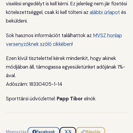
viselési engedélyt is kell kérni. Ez jelenleg nem jár fizetési
kötelezettséggel, csak ki kell tölteni az
alábbi űrlapot
és
beküldeni.
Sok hasznos információt találhattok az
MVSZ honlap
versenyzőknek szóló cikkében
!
Ezen kívül tisztelettel kérek mindenkit, hogy akinek
módjában áll, támogassa egyesületünket adójának 1%-
ával.
Adószám: 18330405-1-14
Sporttársi üdvözlettel:
Papp Tibor
elnök
Megosztás:
Facebook
𝕏
Másolás