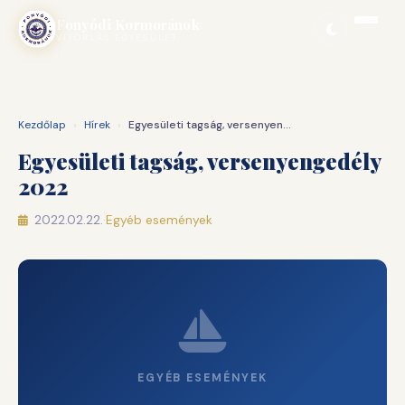
Ugrás
Fonyódi Kormoránok
a
VITORLÁS EGYESÜLET
tartalomhoz
Kezdőlap
›
Hírek
›
Egyesületi tagság, versenyengedély 2022
Egyesületi tagság, versenyengedély
2022
2022.02.22.
·
Egyéb események
EGYÉB ESEMÉNYEK