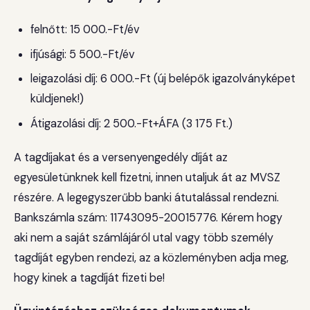
felnőtt: 15 000.-Ft/év
ifjúsági: 5 500.-Ft/év
leigazolási díj: 6 000.-Ft (új belépők igazolványképet
küldjenek!)
Átigazolási díj: 2 500.-Ft+ÁFA (3 175 Ft.)
A tagdíjakat és a versenyengedély díját az
egyesületünknek kell fizetni, innen utaljuk át az MVSZ
részére. A legegyszerűbb banki átutalással rendezni.
Bankszámla szám: 11743095-20015776. Kérem hogy
aki nem a saját számlájáról utal vagy több személy
tagdíját egyben rendezi, az a közleményben adja meg,
hogy kinek a tagdíját fizeti be!