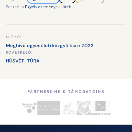
Posted in
Egyéb események
,
Hírek
ELŐZŐ:
Bejegyzés
Meghívó egyesületi közgyűlésre 2022
navigáció
KÖVETKEZŐ:
HÚSVÉTI TÚRA
PARTNEREINK & TÁMOGATÓINK