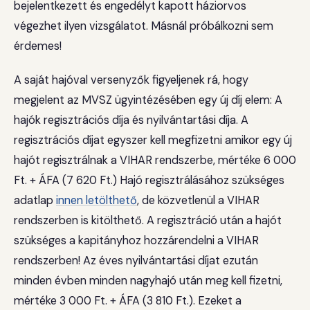
bejelentkezett és engedélyt kapott háziorvos
végezhet ilyen vizsgálatot. Másnál próbálkozni sem
érdemes!
A saját hajóval versenyzők figyeljenek rá, hogy
megjelent az MVSZ ügyintézésében egy új díj elem: A
hajók regisztrációs díja és nyilvántartási díja. A
regisztrációs díjat egyszer kell megfizetni amikor egy új
hajót regisztrálnak a VIHAR rendszerbe, mértéke 6 000
Ft. + ÁFA (7 620 Ft.) Hajó regisztrálásához szükséges
adatlap
innen letölthető
, de közvetlenül a VIHAR
rendszerben is kitölthető. A regisztráció után a hajót
szükséges a kapitányhoz hozzárendelni a VIHAR
rendszerben! Az éves nyilvántartási díjat ezután
minden évben minden nagyhajó után meg kell fizetni,
mértéke 3 000 Ft. + ÁFA (3 810 Ft.). Ezeket a