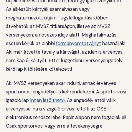
bejelentkezés után fel kell tölteni egy igazolványképet.
Az elkészült kártyák személyesen vagy
meghatalmazott útján – ügyfélfogadási időben –
átvehetők az MVSZ titkárságon, illetve az MVSZ
versenyeken, a nevezés ideje alatt. Meghatalmazás
esetén kérjük az alábbi
formanyomtatványt
használják!
Aki már átvette tavaly a kártyáját, az idén is érvényes,
nem kap új kártyát. Ettől függetlenül versenyengedély
kérő lap kitöltésére kötelezett!
Aki MVSZ versenyeken akar indulni, annak érvényes
sportorvosi engedéllyel is kell rendelkezni. A sportorvosi
igazoló lap
Innen letölthető.
Az engedély attól válik
érvényessé, ha a vizsgáló orvos feltölti az OSEI
elektronikus rendszerébe! Papír alapon nem fogadják el!
Csak sportorvos, vagy erre a tevékenységre