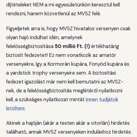
díjtételeket NEM a mi egyesületünkön keresztül kell
rendezni, hanem közvetlenül az MVSZ felé.
Figyeljetek arra is, hogy MVSZ hivatalos versenyen csak
olyan hajó indulhat idén, amelynek
felelősségbiztosítása
50 millió Ft. (!)
értékhatárig
biztosít fedezetet! Ez nem vonatkozik az amatőr
versenyekre, így a Kormorán kupára, Fonyód kupára és
a yardstick trophy versenyeire sem. A biztosítási
fedezet igazolást már nem kell bemutatni az MVSZ-
nek, de a felelősségbiztosítás meglétéről nyilatkozni
kell, a szükséges nyilatkozat mintát
innen tudjátok
letölteni.
Akinek a hajóján (akár a testen akár a vitorlán) hirdetés
található, annak MVSZ versenyeken induláshoz hirdetés