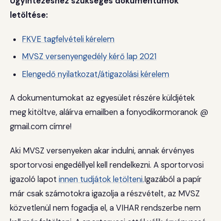
Ügyintézéshez szükséges dokumentumok
letöltése:
FKVE tagfelvételi kérelem
MVSZ versenyengedély kérő lap 2021
Elengedő nyilatkozat/átigazolási kérelem
A dokumentumokat az egyesület részére küldjétek
meg kitöltve, aláírva emailben a fonyodikormoranok @
gmail.com címre!
Aki MVSZ versenyeken akar indulni, annak érvényes
sportorvosi engedéllyel kell rendelkezni. A sportorvosi
igazoló lapot
innen tudjátok letölteni.
Igazából a papír
már csak számotokra igazolja a részvételt, az MVSZ
közvetlenül nem fogadja el, a VIHAR rendszerbe nem