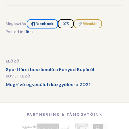
Megosztás:
Facebook
𝕏
Másolás
Posted in
Hírek
ELŐZŐ:
Bejegyzés
Sporttársi beszámoló a Fonyód Kupáról
navigáció
KÖVETKEZŐ:
Meghívó egyesületi közgyűlésre 2021
PARTNEREINK & TÁMOGATÓINK