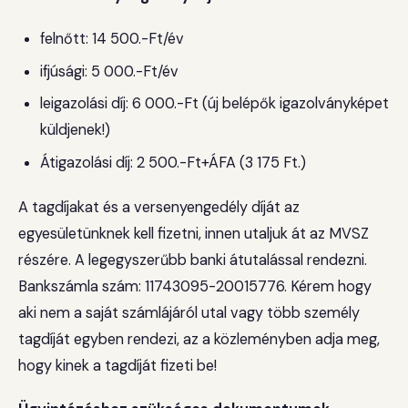
felnőtt: 14 500.-Ft/év
ifjúsági: 5 000.-Ft/év
leigazolási díj: 6 000.-Ft (új belépők igazolványképet
küldjenek!)
Átigazolási díj: 2 500.-Ft+ÁFA (3 175 Ft.)
A tagdíjakat és a versenyengedély díját az
egyesületünknek kell fizetni, innen utaljuk át az MVSZ
részére. A legegyszerűbb banki átutalással rendezni.
Bankszámla szám: 11743095-20015776. Kérem hogy
aki nem a saját számlájáról utal vagy több személy
tagdíját egyben rendezi, az a közleményben adja meg,
hogy kinek a tagdíját fizeti be!