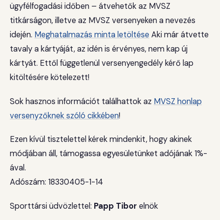
ügyfélfogadási időben – átvehetők az MVSZ
titkárságon, illetve az MVSZ versenyeken a nevezés
idején.
Meghatalmazás minta letöltése
Aki már átvette
tavaly a kártyáját, az idén is érvényes, nem kap új
kártyát. Ettől függetlenül versenyengedély kérő lap
kitöltésére kötelezett!
Sok hasznos információt találhattok az
MVSZ honlap
versenyzőknek szóló cikkében
!
Ezen kívül tisztelettel kérek mindenkit, hogy akinek
módjában áll, támogassa egyesületünket adójának 1%-
ával.
Adószám: 18330405-1-14
Sporttársi üdvözlettel:
Papp Tibor
elnök