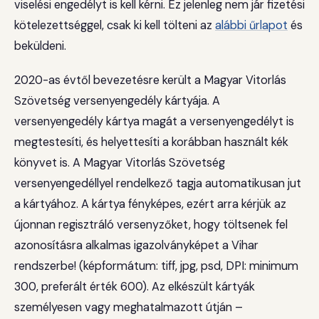
viselési engedélyt is kell kérni. Ez jelenleg nem jár fizetési
kötelezettséggel, csak ki kell tölteni az
alábbi űrlapot
és
beküldeni.
2020-as évtől bevezetésre került a Magyar Vitorlás
Szövetség versenyengedély kártyája. A
versenyengedély kártya magát a versenyengedélyt is
megtestesíti, és helyettesíti a korábban használt kék
könyvet is. A Magyar Vitorlás Szövetség
versenyengedéllyel rendelkező tagja automatikusan jut
a kártyához. A kártya fényképes, ezért arra kérjük az
újonnan regisztráló versenyzőket, hogy töltsenek fel
azonosításra alkalmas igazolványképet a Vihar
rendszerbe! (képformátum: tiff, jpg, psd, DPI: minimum
300, preferált érték 600). Az elkészült kártyák
személyesen vagy meghatalmazott útján –