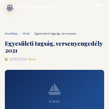
Ugrás
Fonyódi Kormoránok
a
VITORLÁS EGYESÜLET
tartalomhoz
Kezdőlap
›
Hírek
›
Egyesületi tagság, versenyengedély 2021
Egyesületi tagság, versenyengedély
2021
2021.02.09.
·
Hírek
HÍREK