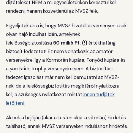
díjtételeket NEM a mi egyesületünkön keresztül kell
rendezni, hanem közvetlenül az MVSZ felé.
Figyeljetek arra is, hogy MVSZ hivatalos versenyen csak
olyan hajó indulhat idén, amelynek
felelősségbiztosítása
50 millió Ft. (!)
értékhatárig
biztosít fedezetet! Ez nem vonatkozik az amatőr
versenyekre, így a Kormorán kupára, Fonyód kupára és
a yardstick trophy versenyeire sem. A biztosítási
fedezet igazolást már nem kell bemutatni az MVSZ-
nek, de a felelősségbiztosítás meglétéről nyilatkozni
kell, a szükséges nyilatkozat mintát
innen tudjátok
letölteni.
Akinek a hajóján (akár a testen akár a vitorlán) hirdetés
található, annak MVSZ versenyeken induláshoz hirdetés