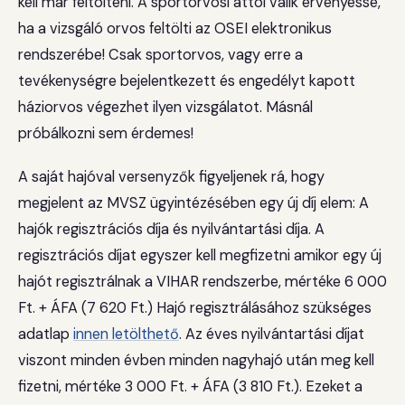
kell már feltölteni. A sportorvosi attól válik érvényessé,
ha a vizsgáló orvos feltölti az OSEI elektronikus
rendszerébe! Csak sportorvos, vagy erre a
tevékenységre bejelentkezett és engedélyt kapott
háziorvos végezhet ilyen vizsgálatot. Másnál
próbálkozni sem érdemes!
A saját hajóval versenyzők figyeljenek rá, hogy
megjelent az MVSZ ügyintézésében egy új díj elem: A
hajók regisztrációs díja és nyilvántartási díja. A
regisztrációs díjat egyszer kell megfizetni amikor egy új
hajót regisztrálnak a VIHAR rendszerbe, mértéke 6 000
Ft. + ÁFA (7 620 Ft.) Hajó regisztrálásához szükséges
adatlap
innen letölthető
. Az éves nyilvántartási díjat
viszont minden évben minden nagyhajó után meg kell
fizetni, mértéke 3 000 Ft. + ÁFA (3 810 Ft.). Ezeket a