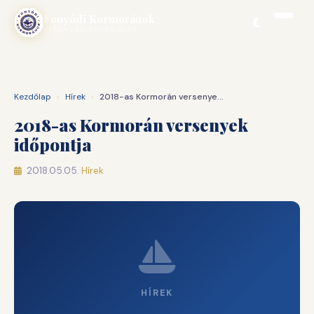
Ugrás
Fonyódi Kormoránok
a
VITORLÁS EGYESÜLET
tartalomhoz
Kezdőlap
›
Hírek
›
2018-as Kormorán versenyek időpontja
2018-as Kormorán versenyek
időpontja
2018.05.05.
·
Hírek
HÍREK