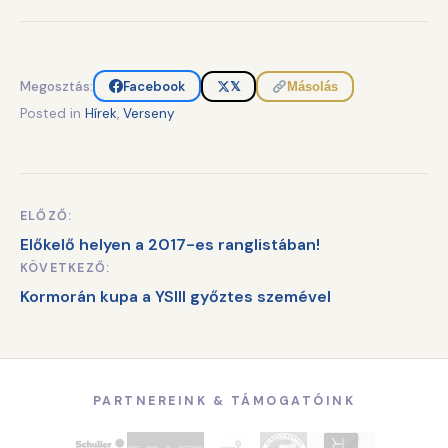
Megosztás:
Facebook
𝕏
Másolás
Posted in
Hírek
,
Verseny
ELŐZŐ:
Bejegyzés
Előkelő helyen a 2017-es ranglistában!
navigáció
KÖVETKEZŐ:
Kormorán kupa a YSIII győztes szemével
PARTNEREINK & TÁMOGATÓINK